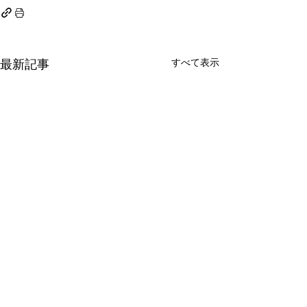
すべて表示
最新記事
いよいよ遊ぶ会IN浜松、
新本出版に向け
名古屋が近づいてきまし
な仲間から応援