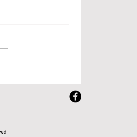
乳幼児精神保健学会in富
月21日から23日、富山県で学
開催します。 災害、子ども
き込まれる悲しい事件・・今
私たちは暮らしを見つめ直さ
ればいけないのではないでし
か？ 生きていくために、何
要なのだろう？ 富山大会で
遊びに軸を置き、遊び会うこ
大切さを皆さんと感じたいと
ています。内容も盛りだくさ
たくさん素敵な先生方も来ら
ved
す。楽しい企画もあります。