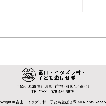
砺波の駄菓子屋さんに遊ばせ
日本
隊が行く！
山
4月19日（日）あそぶ駄菓子屋さ
11
んに遊ばせ隊が遊びツールを持っ
会を
てお邪魔します☆ 10周年企画！
が巻
10時から 絵本の読み聞かせ
一度
イタヤ馬を作ってみよ
なけ
う 11時 皿回しに挑戦 11時40
ょう
分 けん玉・筒けん 12時10分～
が必
13時 昼休み 13時10分 独楽回
は、
し 13時30分 べえごま 14時 お
との
〒930-0138 富山県富山市呉羽町6454番地1
TEL/FAX：076-436-6675
わり 場所：砺波市表町14－9 是
思っ
非遊びに来てくださいね～
ん、
pyright © 富山・イタズラ村・子ども遊ばせ隊 All Rights Reser
れま