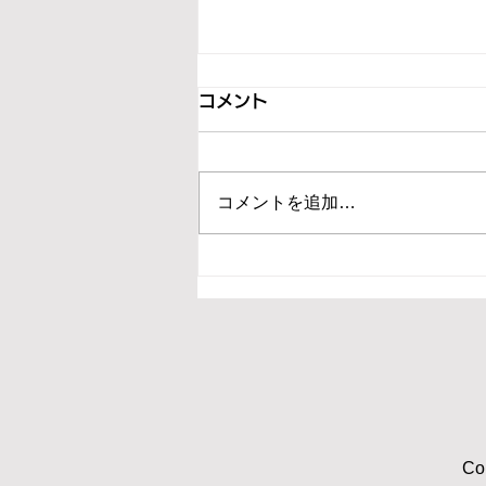
コメント
コメントを追加…
日本乳幼児精神保健学会が富
山で！！
Co