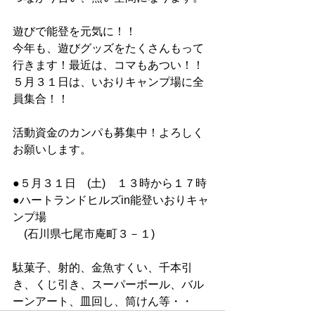
遊びで能登を元気に！！
今年も、遊びグッズをたくさんもって
行きます！最近は、コマもあつい！！
５月３１日は、いおりキャンプ場に全
員集合！！
活動資金のカンパも募集中！よろしく
お願いします。
●５月３１日　(土)　１３時から１７時
●ハートランドヒルズin能登いおりキャ
ンプ場
　(石川県七尾市庵町３－１)
駄菓子、射的、金魚すくい、千本引
き、くじ引き、スーパーボール、バル
ーンアート、皿回し、筒けん等・・