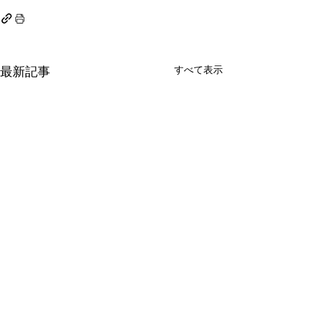
すべて表示
最新記事
砺波の駄菓子屋さんに遊
日本乳幼児精神
ばせ隊が行く！
in富山